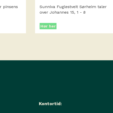
er pinsens
Sunniva Fuglestveit Sørheim taler
over Johannes 15, 1 - 8
Hør her
Kontortid: