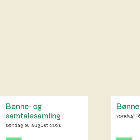
Bønne- og
Bønne
samtalesamling
søndag 16
søndag 9. august 2026