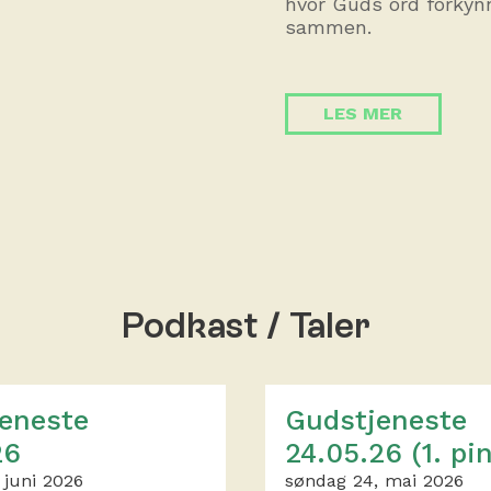
hvor Guds ord forkynn
sammen.
LES MER
Podkast / Taler
eneste
Gudstjeneste
26
24.05.26 (1. pi
 juni 2026
søndag 24, mai 2026