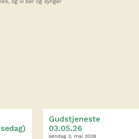
es, og vi ber og synger
Gudstjeneste
nsedag)
03.05.26
søndag 3, mai 2026