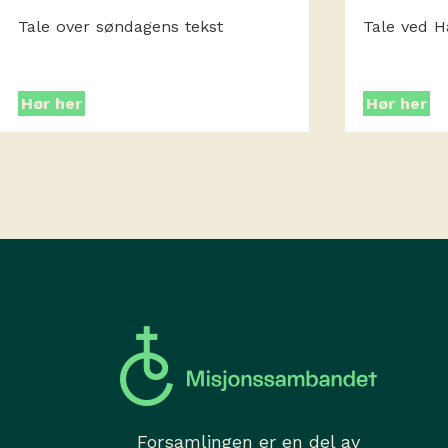
Tale over søndagens tekst
Tale ved H
Hør her
Hør her
Forsamlingen er en del av