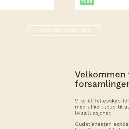
11:00
SE FLERE HENDELSER
Velkommen t
forsamlinge
Vi er et fellesskap fo
med ulike tilbud til u
livssituasjoner.
Gudstjenesten søndag