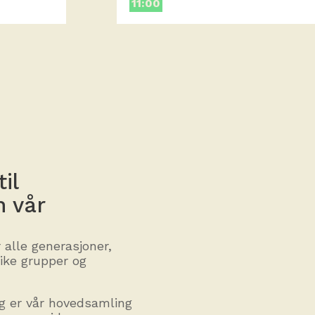
11:00
il
n vår
r alle generasjoner,
like grupper og
 er vår hovedsamling