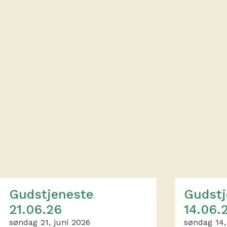
Gudstjeneste
Gudstj
21.06.26
14.06.
søndag 21, juni 2026
søndag 14,