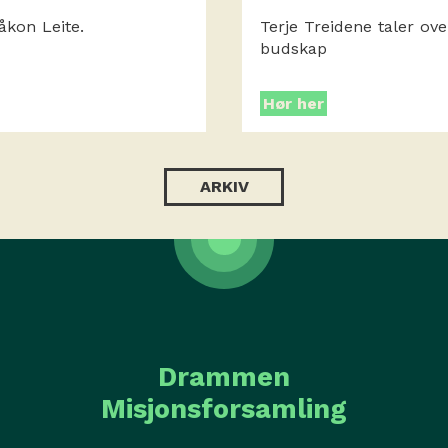
åkon Leite.
Terje Treidene taler ov
budskap
Hør her
ARKIV
Drammen
Misjonsforsamling