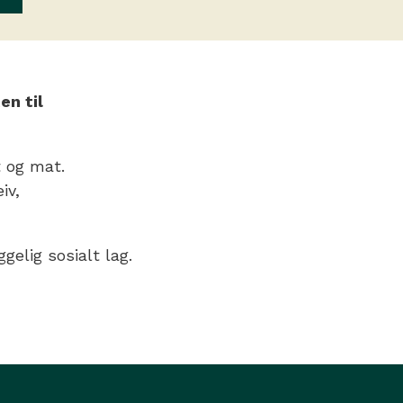
en til
 og mat.
iv,
gelig sosialt lag.