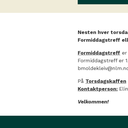
Nesten hver torsdag
Formiddagstreff ell
Formiddagstreff
er
Formiddagstreff er 
bmoldekleiv@nlm.n
På
Torsdagskaffen
Kontaktperson:
Eli
Velkommen!