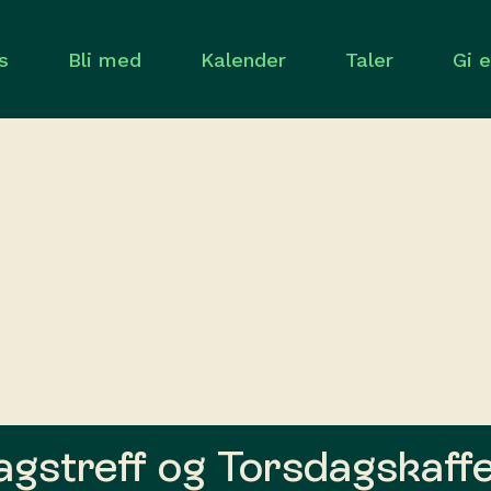
s
Bli med
Kalender
Taler
Gi 
gstreff og Torsdagskaff