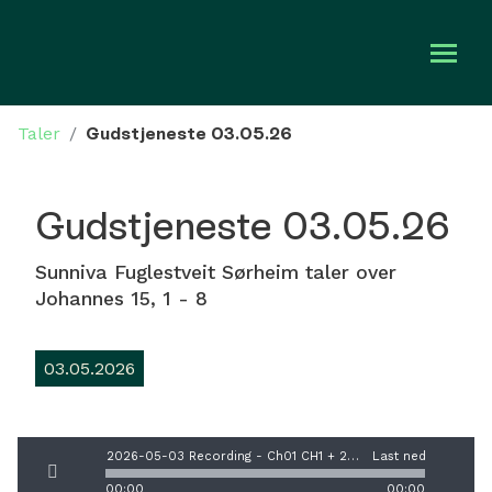
Taler
/
Gudstjeneste 03.05.26
Om oss
Bli med
Gudstjeneste 03.05.26
Kalender
Sunniva Fuglestveit Sørheim taler over
Johannes 15, 1 - 8
Taler
03.05.2026
Gi en gave
2026-05-03 Recording - Ch01 CH1 + 2.mp3
Last ned
00:00
00:00