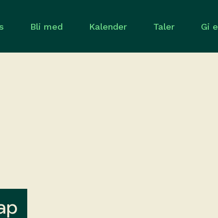
s
Bli med
Kalender
Taler
Gi 
ap