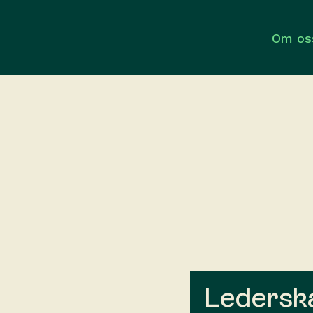
Om os
Ledersk