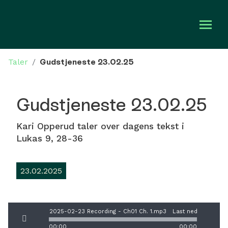
Taler
/
Gudstjeneste 23.02.25
Om oss
Bli med
Gudstjeneste 23.02.25
Kalender
Kari Opperud taler over dagens tekst i
Lukas 9, 28-36
Taler
23.02.2025
Gi en gave
2025-02-23 Recording - Ch01 Ch. 1.mp3
Last ned
00:00
00:00