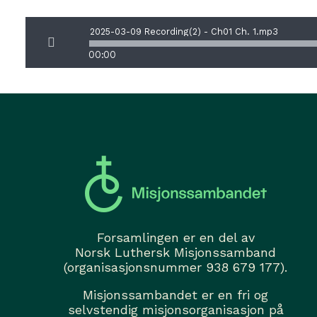
2025-03-09 Recording(2) - Ch01 Ch. 1.mp3
00:00
Forsamlingen er en del av
Norsk Luthersk Misjonssamband
(organisasjonsnummer 938 679 177).
Misjonssambandet er en fri og
selvstendig misjonsorganisasjon på