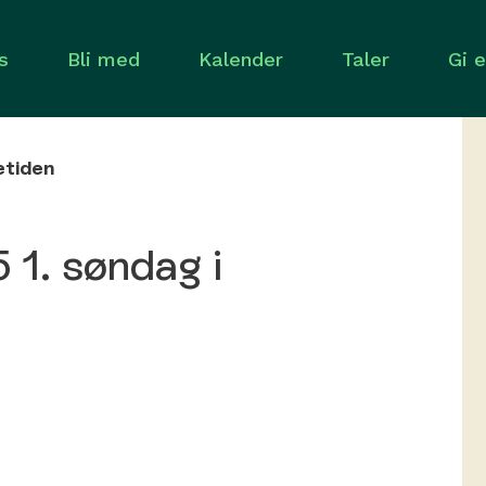
s
Bli med
Kalender
Taler
Gi 
etiden
1. søndag i