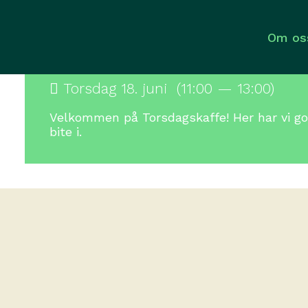
Om os
Kalender
/
Torsdagskaffe
Torsdag 18. juni (11:00 — 13:00)
Velkommen på Torsdagskaffe! Her har vi go
bite i.