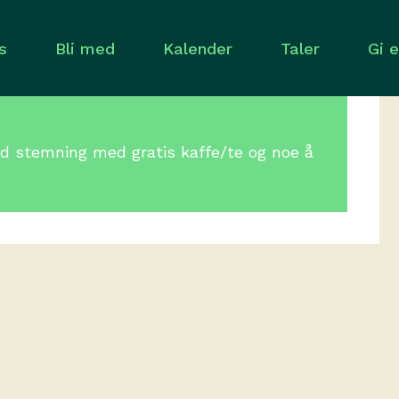
s
Bli med
Kalender
Taler
Gi 
d stemning med gratis kaffe/te og noe å