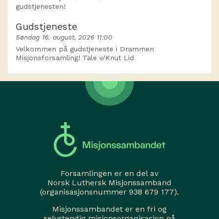
gudstjenesten!
Gudstjeneste
Søndag 16. august, 2026 11:00
Velkommen på gudstjeneste i Drammen
Misjonsforsamling! Tale v/Knut Lid
Forsamlingen er en del av
Norsk Luthersk Misjonssamband
(organisasjonsnummer 938 679 177).
Misjonssambandet er en fri og
selvstendig misjonsorganisasjon på