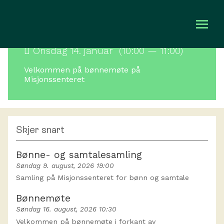
Kalender
/
Bønnemøte
Onsdag 14. januar (10:00 — 11:00)
Om oss
Velkommen på bønnemøte på
Misjonssenteret
Bli med
Kalender
Skjer snart
Taler
Bønne- og samtalesamling
Søndag 9. august, 2026 19:00
Gi en gave
Samling på Misjonssenteret for bønn og samtale
Bønnemøte
Søndag 16. august, 2026 10:30
Velkommen på bønnemøte i forkant av