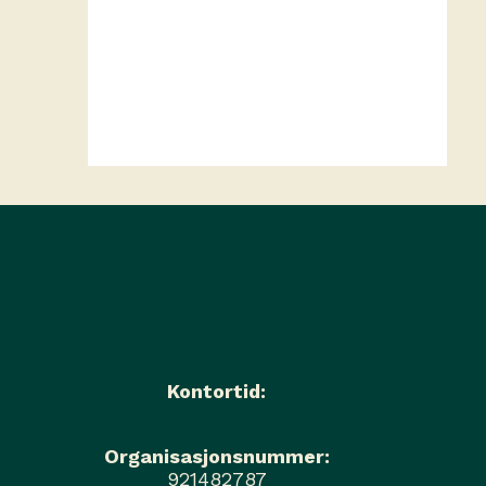
av gudstjenesten!
Kontortid:
Organisasjonsnummer:
921482787