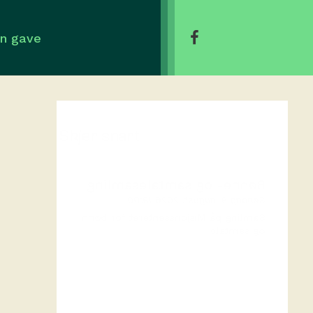
en gave
Skjer snart
Bønne- og samtalesamling
Søndag 9. august, 2026 19:00
Samling på Misjonssenteret for bønn
og samtale
Bønnemøte
Søndag 16. august, 2026 10:30
Velkommen på bønnemøte i forkant