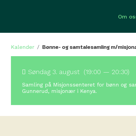
Om os
Kalender
/
Bønne- og samtalesamling m/misjo
Søndag 3. august (19:00 — 20:30)
Samling på Misjonssenteret for bønn og s
Gunnerud, misjonær i Kenya.