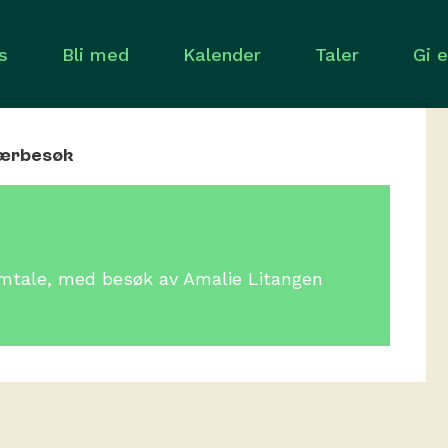
s
Bli med
Kalender
Taler
Gi 
nærbesøk
amtale, med besøk av Amalie Litangen